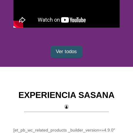
Ver todos
EXPERIENCIA SASANA
[et_pb_wc_related_products _builder_version=»4.9.0″