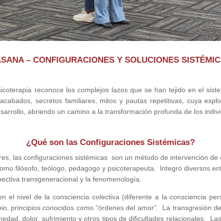
SANA – CONFIGURACIONES Y SOLUCIONES SISTÉMI
sicoterapia reconoce los complejos lazos que se han tejido en el sist
inacabados, secretos familiares, mitos y pautas repetitivas, cuya expl
sarrollo, abriendo un camino a la transformación profunda de los indivi
¿Qué son las Configuraciones Sistémicas?
s, las configuraciones sistémicas son un método de intervención de 
 como filósofo, teólogo, pedagogo y psicoterapeuta. Integró diversos e
spectiva transgeneracional y la fenomenología.
el nivel de la consciencia colectiva (diferente a la consciencia pers
ambio, principios conocidos como “órdenes del amor”. La transgresión
dad, dolor, sufrimiento y otros tipos de dificultades relacionales. La