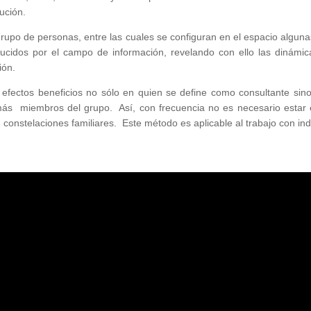
lución.
grupo de personas, entre las cuales se configuran en el espacio algu
ucidos por el campo de información, revelando con ello las dinámic
ión.
a efectos beneficios no sólo en quien se define como consultante sin
ás miembros del grupo. Así, con frecuencia no es necesario estar e
 constelaciones familiares. Este método es aplicable al trabajo con ind